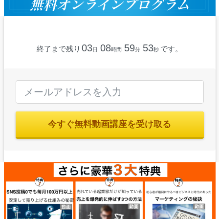
03
08
59
52
終了まで残り
です。
日
時間
分
秒
今すぐ無料動画講座を受け取る